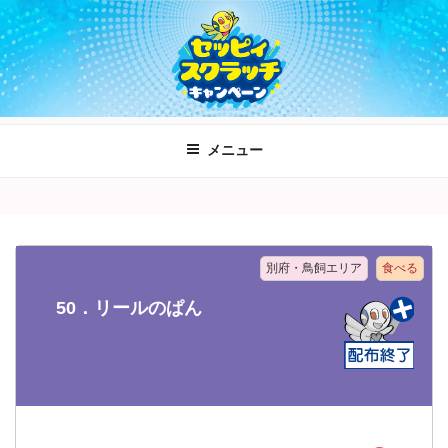
コ
ン
テ
ン
ツ
へ
メニュー
ス
キ
ッ
プ
別府・鳥飼エリア
食べる
50．リールのぱん