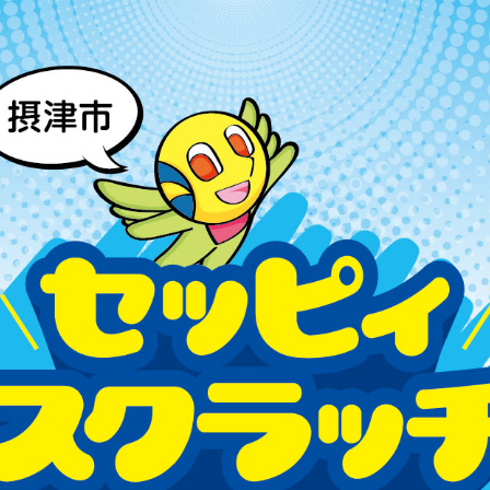
コ
ン
テ
ン
ツ
へ
ス
キ
ッ
プ