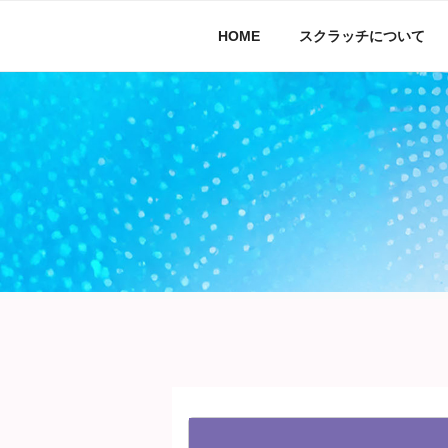
コ
ン
HOME
スクラッチについて
テ
ン
ツ
へ
ス
キ
ッ
プ