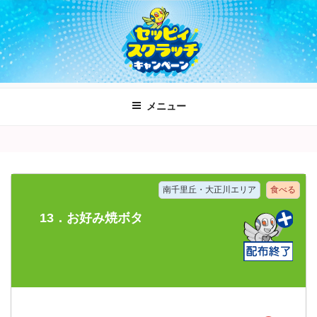
コ
ン
テ
ン
ツ
へ
メニュー
ス
キ
ッ
プ
南千里丘・大正川エリア
食べる
13．お好み焼ボタ